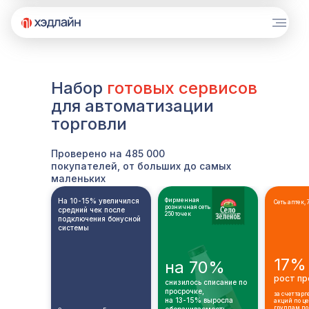
Набор
готовых сервисов
для автоматизации
торговли
Проверено на 485 000
покупателей, от больших до самых
маленьких
На 10-15% увеличился
Фирменная
Сеть аптек, 
розничная сеть
средний чек
после
250 точек
подключения бонусной
системы
17%
на 70%
рост п
снизилось
списание по
просрочке,
за счет тар
н
а 13-15% выросла
акций по ц
группам по