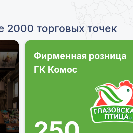
 2000 торговых точек
Фирменная розница
ГК Комос
250