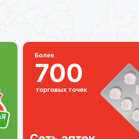
Более
700
торговых точек
Сеть аптек