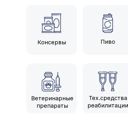
Избегите штрафо
и простоев: внед
2025
Пиво
Консервы
с нами!
Тех.средства
Ветеринарные
реабилитаци
препараты