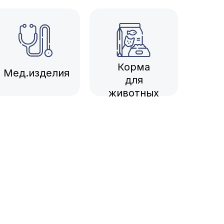
Корма
Мед.изделия
для
животных