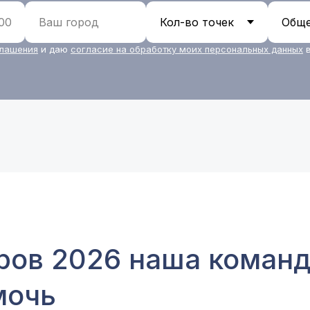
глашения
и даю
с
огласие на обработку моих персональных данных
в
ров 2026 наша коман
мочь