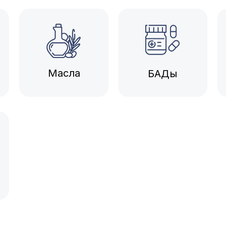
в
рите маркировку
Масла
БАДы
и