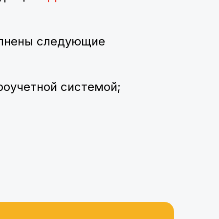
олнены следующие
роучетной системой;