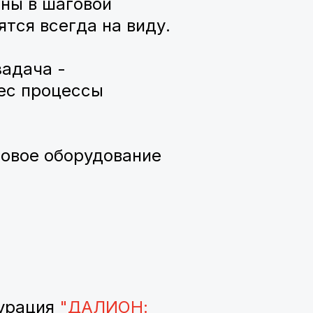
ены в шаговой
тся всегда на виду.
адача -
ес процессы
говое оборудование
гурация
"
ДАЛИОН: