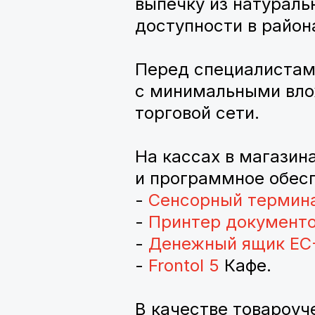
выпечку из натураль
доступности в район
Перед специалистам
с минимальными вло
торговой сети.
На кассах в магазин
и программное обес
-
Сенсорный термин
-
Принтер документо
-
Денежный ящик EC
-
Frontol 5
Кафе.
В качестве товароу