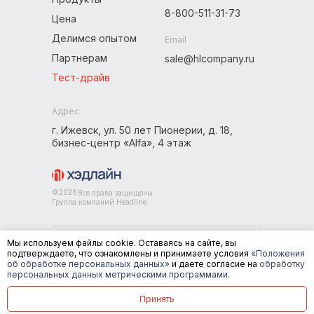
8-800-511-31-73
Цена
Делимся опытом
Email
Партнерам
sale@hlcompany.ru
Тест-драйв
Адрес
г. Ижевск, ул. 50 лет Пионерии, д. 18,
бизнес-центр «Alfa», 4 этаж
©
2026
Все права защищены
Группа компаний Headline.
Мы используем файлы cookie. Оставаясь на сайте, вы
Документы
подтверждаете, что ознакомлены и принимаете условия
«Положения
об обработке персональных данных»
и даете согласие на
обработку
Положение об обработке персональных данных headline
персональных данных метрическими программами.
Не хочешь звонков? Напиши
Пользовательское соглашение headline
Принять
Согласие на обработку персональных данных