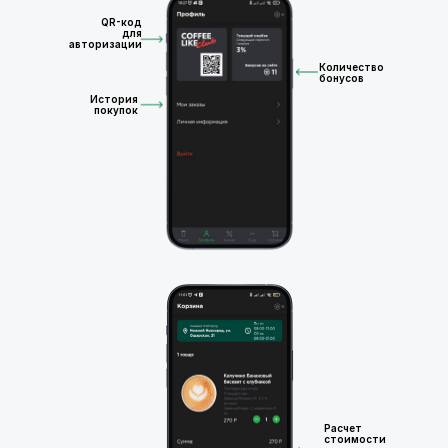
QR-код
для
авторизации
Количество
бонусов
История
покупок
Расчет
стоимости